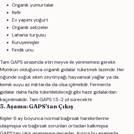
Organik yumurtalar
Kefir
Ev yapımı yoğurt
Organik sebzeler
Lahana turşusu
Kuruyemişler
Fındık unu
Tam GAPS sırasında etin meyve ile yenmemesi gerekir.
Mümkün olduğunca organik gıdalar tüketmek lazımdır. Her
öğünde soğuk sıkım zeytinyağı, hayvansal yağlar ya da
kemik suyu az miktarda da olsa içilmelidir. Fermente
gıdalar daha fazla tüketilebileceği gibi hazır gıdalardan
kaçınılmalıdır. Tam GAPS 1.5-2 yıl sürecektir.
3. Aşama: GAPS’tan Çıkış
Kişiler 6 ay boyunca normal bağırsak hareketlerine
ulaşmışsa ve bağırsak sorunları ortadan kalkmışsa
GAPS’tan çıkış aşamasına geçerler. Ayrıca bu aşamada