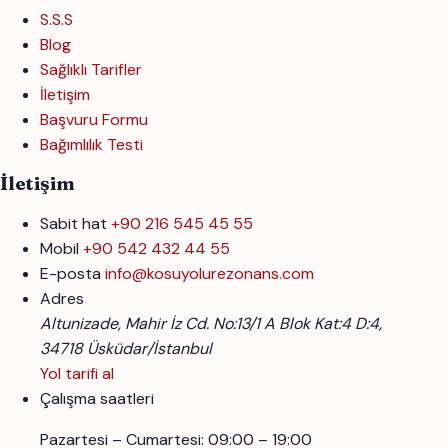
S.S.S
Blog
Sağlıklı Tarifler
İletişim
Başvuru Formu
Bağımlılık Testi
İletişim
Sabit hat
+90 216 545 45 55
Mobil
+90 542 432 44 55
E-posta
info@kosuyolurezonans.com
Adres
Altunizade, Mahir İz Cd. No:13/1 A Blok Kat:4 D:4,
34718 Üsküdar/İstanbul
Yol tarifi al
Çalışma saatleri
Pazartesi – Cumartesi: 09:00 – 19:00