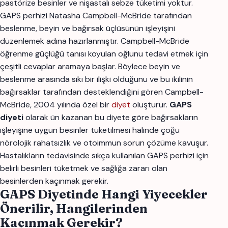
pastörize besinler ve nişastalı sebze tüketimi yoktur.
GAPS perhizi Natasha Campbell-McBride tarafından
beslenme, beyin ve bağırsak üçlüsünün işleyişini
düzenlemek adına hazırlanmıştır. Campbell-McBride
öğrenme güçlüğü tanısı koyulan oğlunu tedavi etmek için
çeşitli cevaplar aramaya başlar. Böylece beyin ve
beslenme arasında sıkı bir ilişki olduğunu ve bu ikilinin
bağırsaklar tarafından desteklendiğini gören Campbell-
McBride, 2004 yılında özel bir
diyet
oluşturur.
GAPS
diyeti
olarak ün kazanan bu diyete göre bağırsakların
işleyişine uygun besinler tüketilmesi halinde çoğu
nörolojik rahatsızlık ve otoimmun sorun çözüme kavuşur.
Hastalıkların tedavisinde sıkça kullanılan GAPS perhizi için
belirli besinleri tüketmek ve sağlığa zararı olan
besinlerden kaçınmak gerekir.
GAPS Diyetinde Hangi Yiyecekler
Önerilir, Hangilerinden
Kaçınmak Gerekir?