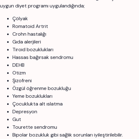
uygun diyet programı uygulandığında;
Çölyak
Romatoid Artrit
Crohn hastalığı
Gıda alerjileri
Tiroid bozuklukları
Hassas bağırsak sendromu
DEHB
Otizm
Şizofreni
Özgül öğrenme bozukluğu
Yeme bozuklukları
Çocuklukta alt ıslatma
Depresyon
Gut
Tourette sendromu
Bipolar bozukluk gibi sağlık sorunları iyileştirilebilir.