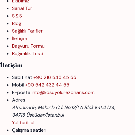
Ekibimiz
Sanal Tur
S.S.S
Blog
Sağlıklı Tarifler
İletişim
Başvuru Formu
Bağımlılık Testi
İletişim
Sabit hat
+90 216 545 45 55
Mobil
+90 542 432 44 55
E-posta
info@kosuyolurezonans.com
Adres
Altunizade, Mahir İz Cd. No:13/1 A Blok Kat:4 D:4,
34718 Üsküdar/İstanbul
Yol tarifi al
Çalışma saatleri