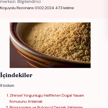
merkezi. Bilgilendirici
Koşuyolu Rezonans
01.02.2024
473 kelime
İçindekiler
9 bölüm
Zihinsel Yorgunlugu Hafifleten Dogal Yasam
Konusunu Anlamak
Biorezonans ve Bütüncül Destek Yaklaşımı