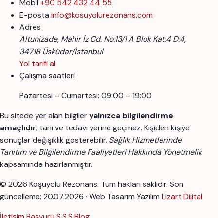
Mobil
+90 542 432 44 55
E-posta
info@kosuyolurezonans.com
Adres
Altunizade, Mahir İz Cd. No:13/1 A Blok Kat:4 D:4,
34718 Üsküdar/İstanbul
Yol tarifi al
Çalışma saatleri
Pazartesi – Cumartesi: 09:00 – 19:00
Bu sitede yer alan bilgiler
yalnızca bilgilendirme
amaçlıdır
; tanı ve tedavi yerine geçmez. Kişiden kişiye
sonuçlar değişiklik gösterebilir.
Sağlık Hizmetlerinde
Tanıtım ve Bilgilendirme Faaliyetleri Hakkında Yönetmelik
kapsamında hazırlanmıştır.
© 2026 Koşuyolu Rezonans. Tüm hakları saklıdır.
Son
güncelleme: 20.07.2026 · Web Tasarım Yazılım
Lizart Dijital
İletişim
Başvuru
S.S.S
Blog