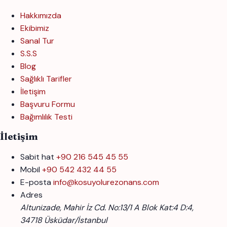
Hakkımızda
Ekibimiz
Sanal Tur
S.S.S
Blog
Sağlıklı Tarifler
İletişim
Başvuru Formu
Bağımlılık Testi
İletişim
Sabit hat
+90 216 545 45 55
Mobil
+90 542 432 44 55
E-posta
info@kosuyolurezonans.com
Adres
Altunizade, Mahir İz Cd. No:13/1 A Blok Kat:4 D:4,
34718 Üsküdar/İstanbul