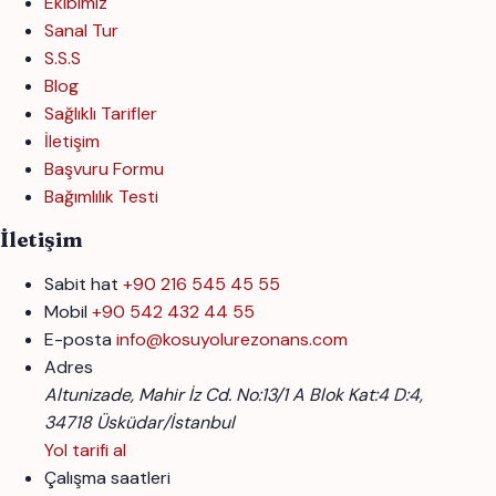
Ekibimiz
Sanal Tur
S.S.S
Blog
Sağlıklı Tarifler
İletişim
Başvuru Formu
Bağımlılık Testi
İletişim
Sabit hat
+90 216 545 45 55
Mobil
+90 542 432 44 55
E-posta
info@kosuyolurezonans.com
Adres
Altunizade, Mahir İz Cd. No:13/1 A Blok Kat:4 D:4,
34718 Üsküdar/İstanbul
Yol tarifi al
Çalışma saatleri