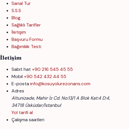
Sanal Tur
S.S.S
Blog
Sağlıklı Tarifler
İletişim
Başvuru Formu
Bağımlılık Testi
İletişim
Sabit hat
+90 216 545 45 55
Mobil
+90 542 432 44 55
E-posta
info@kosuyolurezonans.com
Adres
Altunizade, Mahir İz Cd. No:13/1 A Blok Kat:4 D:4,
34718 Üsküdar/İstanbul
Yol tarifi al
Çalışma saatleri