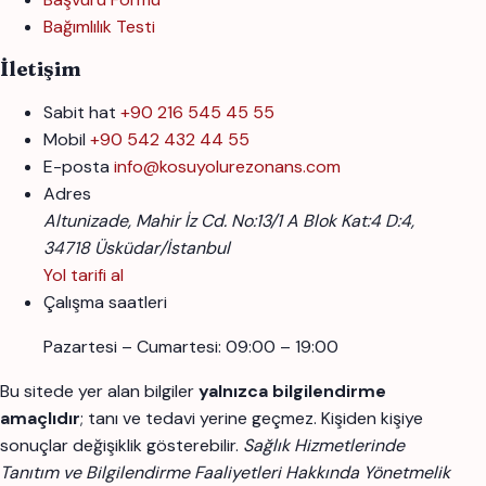
Bağımlılık Testi
İletişim
Sabit hat
+90 216 545 45 55
Mobil
+90 542 432 44 55
E-posta
info@kosuyolurezonans.com
Adres
Altunizade, Mahir İz Cd. No:13/1 A Blok Kat:4 D:4,
34718 Üsküdar/İstanbul
Yol tarifi al
Çalışma saatleri
Pazartesi – Cumartesi: 09:00 – 19:00
Bu sitede yer alan bilgiler
yalnızca bilgilendirme
amaçlıdır
; tanı ve tedavi yerine geçmez. Kişiden kişiye
sonuçlar değişiklik gösterebilir.
Sağlık Hizmetlerinde
Tanıtım ve Bilgilendirme Faaliyetleri Hakkında Yönetmelik