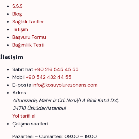
S.S.S
Blog
Sağlıklı Tarifler
İletişim
Başvuru Formu
Bağımlılık Testi
İletişim
Sabit hat
+90 216 545 45 55
Mobil
+90 542 432 44 55
E-posta
info@kosuyolurezonans.com
Adres
Altunizade, Mahir İz Cd. No:13/1 A Blok Kat:4 D:4,
34718 Üsküdar/İstanbul
Yol tarifi al
Çalışma saatleri
Pazartesi – Cumartesi: 09:00 – 19:00