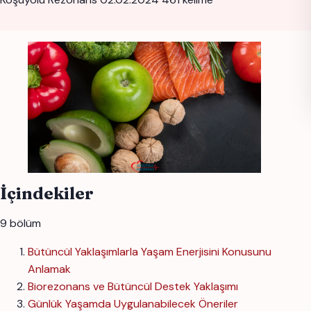
İçindekiler
9 bölüm
Bütüncül Yaklaşımlarla Yaşam Enerjisini Konusunu
Anlamak
Biorezonans ve Bütüncül Destek Yaklaşımı
Günlük Yaşamda Uygulanabilecek Öneriler