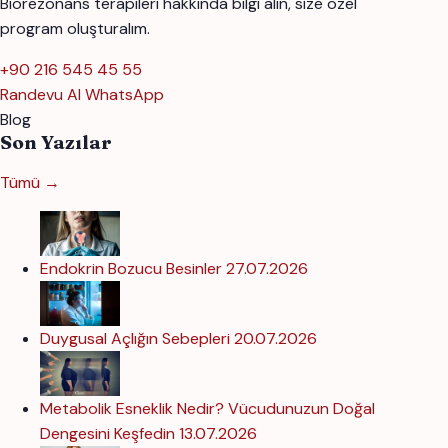
Biorezonans terapileri hakkında bilgi alın, size özel
program oluşturalım.
+90 216 545 45 55
Randevu Al
WhatsApp
Blog
Son Yazılar
Tümü →
Endokrin Bozucu Besinler
27.07.2026
Duygusal Açlığın Sebepleri
20.07.2026
Metabolik Esneklik Nedir? Vücudunuzun Doğal
Dengesini Keşfedin
13.07.2026