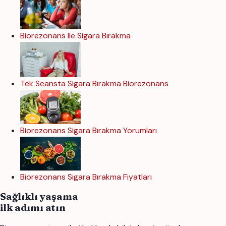
Biorezonans Ile Sigara Bırakma
Tek Seansta Sigara Bırakma Biorezonans
Biorezonans Sigara Bırakma Yorumları
Biorezonans Sigara Bırakma Fiyatları
Sağlıklı yaşama
ilk adımı atın