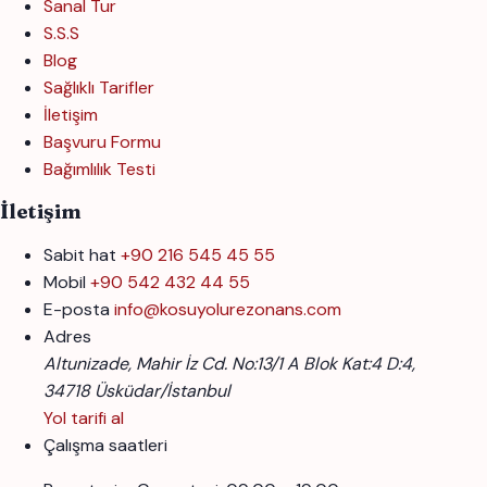
Sanal Tur
S.S.S
Blog
Sağlıklı Tarifler
İletişim
Başvuru Formu
Bağımlılık Testi
İletişim
Sabit hat
+90 216 545 45 55
Mobil
+90 542 432 44 55
E-posta
info@kosuyolurezonans.com
Adres
Altunizade, Mahir İz Cd. No:13/1 A Blok Kat:4 D:4,
34718 Üsküdar/İstanbul
Yol tarifi al
Çalışma saatleri