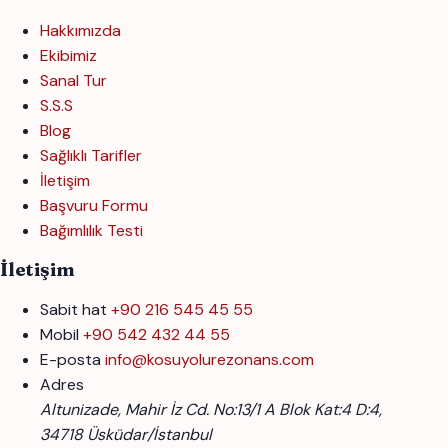
Hakkımızda
Ekibimiz
Sanal Tur
S.S.S
Blog
Sağlıklı Tarifler
İletişim
Başvuru Formu
Bağımlılık Testi
İletişim
Sabit hat
+90 216 545 45 55
Mobil
+90 542 432 44 55
E-posta
info@kosuyolurezonans.com
Adres
Altunizade, Mahir İz Cd. No:13/1 A Blok Kat:4 D:4,
34718 Üsküdar/İstanbul