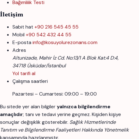
Bağımlılık Testi
İletişim
Sabit hat
+90 216 545 45 55
Mobil
+90 542 432 44 55
E-posta
info@kosuyolurezonans.com
Adres
Altunizade, Mahir İz Cd. No:13/1 A Blok Kat:4 D:4,
34718 Üsküdar/İstanbul
Yol tarifi al
Çalışma saatleri
Pazartesi – Cumartesi: 09:00 – 19:00
Bu sitede yer alan bilgiler
yalnızca bilgilendirme
amaçlıdır
; tanı ve tedavi yerine geçmez. Kişiden kişiye
sonuçlar değişiklik gösterebilir.
Sağlık Hizmetlerinde
Tanıtım ve Bilgilendirme Faaliyetleri Hakkında Yönetmelik
kapsamında hazırlanmıştır.