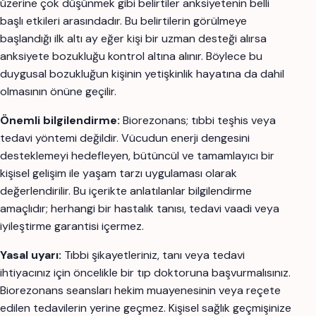
üzerine çok düşünmek gibi belirtiler anksiyetenin belli
başlı etkileri arasındadır. Bu belirtilerin görülmeye
başlandığı ilk altı ay eğer kişi bir uzman desteği alırsa
anksiyete bozukluğu kontrol altına alınır. Böylece bu
duygusal bozukluğun kişinin yetişkinlik hayatına da dahil
olmasının önüne geçilir.
Önemli bilgilendirme:
Biorezonans; tıbbi teşhis veya
tedavi yöntemi değildir. Vücudun enerji dengesini
desteklemeyi hedefleyen, bütüncül ve tamamlayıcı bir
kişisel gelişim ile yaşam tarzı uygulaması olarak
değerlendirilir. Bu içerikte anlatılanlar bilgilendirme
amaçlıdır; herhangi bir hastalık tanısı, tedavi vaadi veya
iyileştirme garantisi içermez.
Yasal uyarı:
Tıbbi şikayetleriniz, tanı veya tedavi
ihtiyacınız için öncelikle bir tıp doktoruna başvurmalısınız.
Biorezonans seansları hekim muayenesinin veya reçete
edilen tedavilerin yerine geçmez. Kişisel sağlık geçmişinize