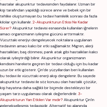
hastalar akupunktur tedavisinden faydalanır. Uzman bir
kişi tarafından yapıldığı sürece anne ve bebek için bir
tehlike oluşturmayan bu tedavi hamilelik sonrası da fazla
kilolar için kullanılır.
2-Akupunkturun Etkisi Ne Kadar
Sürer?
Akupunktur tedavisi esnasında kullanılan iğnelerin
amacı organizmanın iyileşme gücünü arttırmaktır.
Vücuttaki enerjiyi dengeleyecek noktalara uygulanan
tedavinin amacı kalıcı bir etki sağlamaktır. Migren, alerji
hastalıkları, baş dönmesi, panik atak gibi hastalıkları kalıcı
olarak iyileştirdiği bilinir. Akupunktur organizmanın
kendisini harekete geçiren bir tedavi olduğu için bu kadar
uzun bir etki gösterir. Çin’de yüzyıllardan beri kullanılan
bu tedavi ile vücuttaki enerji akışı dengelenir. Bu sayede
akupunktur tedavisi ile söz konusu olan hastalık çözülür,
kişi hayatına daha sağlıklı bir biçimde destekleyici bir
yaşam tarzı uygulaması olarak değerlendirilir.
3-
Akupunkturun Yan Etkileri Var mıdır?
Akupunktur Çin’in
gelenekselleşmiş tedavisidir. Alternatif tıp alanında