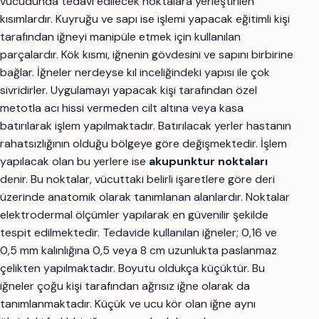
vücudunda tedavi edilecek noktalara yerleştirilen
kısımlardır. Kuyruğu ve sapı ise işlemi yapacak eğitimli kişi
tarafından iğneyi manipüle etmek için kullanılan
parçalardır. Kök kısmı, iğnenin gövdesini ve sapını birbirine
bağlar. İğneler nerdeyse kıl inceliğindeki yapısı ile çok
sivridirler. Uygulamayı yapacak kişi tarafından özel
metotla acı hissi vermeden cilt altına veya kasa
batırılarak işlem yapılmaktadır. Batırılacak yerler hastanın
rahatsızlığının olduğu bölgeye göre değişmektedir. İşlem
yapılacak olan bu yerlere ise
akupunktur
noktaları
denir. Bu noktalar, vücuttaki belirli işaretlere göre deri
üzerinde anatomik olarak tanımlanan alanlardır. Noktalar
elektrodermal ölçümler yapılarak en güvenilir şekilde
tespit edilmektedir. Tedavide kullanılan iğneler; 0,16 ve
0,5 mm kalınlığına 0,5 veya 8 cm uzunlukta paslanmaz
çelikten yapılmaktadır. Boyutu oldukça küçüktür. Bu
iğneler çoğu kişi tarafından ağrısız iğne olarak da
tanımlanmaktadır. Küçük ve ucu kör olan iğne aynı