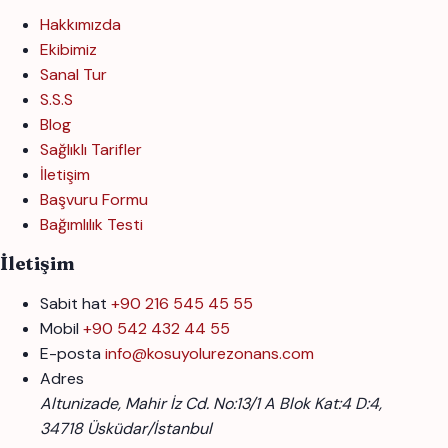
Hakkımızda
Ekibimiz
Sanal Tur
S.S.S
Blog
Sağlıklı Tarifler
İletişim
Başvuru Formu
Bağımlılık Testi
İletişim
Sabit hat
+90 216 545 45 55
Mobil
+90 542 432 44 55
E-posta
info@kosuyolurezonans.com
Adres
Altunizade, Mahir İz Cd. No:13/1 A Blok Kat:4 D:4,
34718 Üsküdar/İstanbul