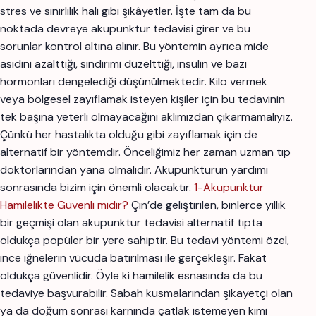
stres ve sinirlilik hali gibi şikâyetler. İşte tam da bu
noktada devreye akupunktur tedavisi girer ve bu
sorunlar kontrol altına alınır. Bu yöntemin ayrıca mide
asidini azalttığı, sindirimi düzelttiği, insülin ve bazı
hormonları dengelediği düşünülmektedir. Kilo vermek
veya bölgesel zayıflamak isteyen kişiler için bu tedavinin
tek başına yeterli olmayacağını aklımızdan çıkarmamalıyız.
Çünkü her hastalıkta olduğu gibi zayıflamak için de
alternatif bir yöntemdir. Önceliğimiz her zaman uzman tıp
doktorlarından yana olmalıdır. Akupunkturun yardımı
sonrasında bizim için önemli olacaktır.
1-Akupunktur
Hamilelikte Güvenli midir?
Çin’de geliştirilen, binlerce yıllık
bir geçmişi olan akupunktur tedavisi alternatif tıpta
oldukça popüler bir yere sahiptir. Bu tedavi yöntemi özel,
ince iğnelerin vücuda batırılması ile gerçekleşir. Fakat
oldukça güvenlidir. Öyle ki hamilelik esnasında da bu
tedaviye başvurabilir. Sabah kusmalarından şikayetçi olan
ya da doğum sonrası karnında çatlak istemeyen kimi