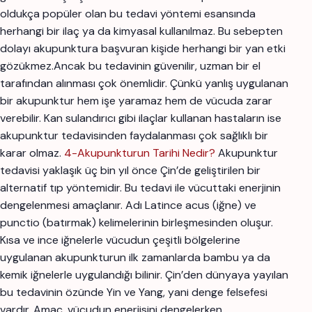
oldukça popüler olan bu tedavi yöntemi esansında
herhangi bir ilaç ya da kimyasal kullanılmaz. Bu sebepten
dolayı akupunktura başvuran kişide herhangi bir yan etki
gözükmez.Ancak bu tedavinin güvenilir, uzman bir el
tarafından alınması çok önemlidir. Çünkü yanlış uygulanan
bir akupunktur hem işe yaramaz hem de vücuda zarar
verebilir. Kan sulandırıcı gibi ilaçlar kullanan hastaların ise
akupunktur tedavisinden faydalanması çok sağlıklı bir
karar olmaz.
4-Akupunkturun Tarihi Nedir?
Akupunktur
tedavisi yaklaşık üç bin yıl önce Çin’de geliştirilen bir
alternatif tıp yöntemidir. Bu tedavi ile vücuttaki enerjinin
dengelenmesi amaçlanır. Adı Latince acus (iğne) ve
punctio (batırmak) kelimelerinin birleşmesinden oluşur.
Kısa ve ince iğnelerle vücudun çeşitli bölgelerine
uygulanan akupunkturun ilk zamanlarda bambu ya da
kemik iğnelerle uygulandığı bilinir. Çin’den dünyaya yayılan
bu tedavinin özünde Yin ve Yang, yani denge felsefesi
vardır. Amaç, vücudun enerjisini dengelerken