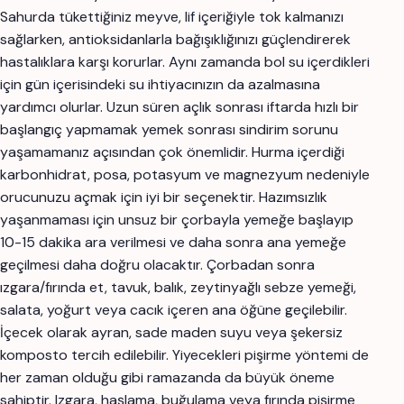
Sahurda tükettiğiniz meyve, lif içeriğiyle tok kalmanızı
sağlarken, antioksidanlarla bağışıklığınızı güçlendirerek
hastalıklara karşı korurlar. Aynı zamanda bol su içerdikleri
için gün içerisindeki su ihtiyacınızın da azalmasına
yardımcı olurlar. Uzun süren açlık sonrası iftarda hızlı bir
başlangıç yapmamak yemek sonrası sindirim sorunu
yaşamamanız açısından çok önemlidir. Hurma içerdiği
karbonhidrat, posa, potasyum ve magnezyum nedeniyle
orucunuzu açmak için iyi bir seçenektir. Hazımsızlık
yaşanmaması için unsuz bir çorbayla yemeğe başlayıp
10-15 dakika ara verilmesi ve daha sonra ana yemeğe
geçilmesi daha doğru olacaktır. Çorbadan sonra
ızgara/fırında et, tavuk, balık, zeytinyağlı sebze yemeği,
salata, yoğurt veya cacık içeren ana öğüne geçilebilir.
İçecek olarak ayran, sade maden suyu veya şekersiz
komposto tercih edilebilir. Yiyecekleri pişirme yöntemi de
her zaman olduğu gibi ramazanda da büyük öneme
sahiptir. Izgara, haşlama, buğulama veya fırında pişirme