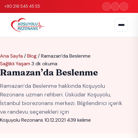
+90 216 545 45 55
Ana Sayfa
/
Blog
/
Ramazan’da Beslenme
Sağlıklı Yaşam
3 dk okuma
Ramazan’da Beslenme
Ramazan’da Beslenme hakkında Koşuyolu
Rezonans uzman rehberi. Üsküdar Koşuyolu,
İstanbul biorezonans merkezi. Bilgilendirici içerik
ve randevu seçenekleri için
Koşuyolu Rezonans
10.12.2021
439 kelime