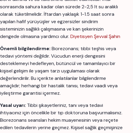
sonrasında sahura kadar olan sürede 2-2,5 lt su aralıklı
olarak tüketilmelidir. İftardan yaklaşık 1-1.5 saat sonra
yapılan hafif yürüyüşler ve egzersizler sindirim
sisteminizin sağlıklı çalışmasına ve kan şekerinizin
dengede olmasına yardımcı olur.
Diyetisyen Şevval Şahin
Önemli bilgilendirme:
Biorezonans; tıbbi teşhis veya
tedavi yöntemi değildir. Vücudun enerji dengesini
desteklemeyi hedefleyen, bütüncül ve tamamlayıcı bir
kişisel gelişim ile yaşam tarzı uygulaması olarak
değerlendirilir. Bu içerikte anlatılanlar bilgilendirme
amaçlıdır; herhangi bir hastalık tanısı, tedavi vaadi veya
iyileştirme garantisi içermez.
Yasal uyarı:
Tıbbi şikayetleriniz, tanı veya tedavi
ihtiyacınız için öncelikle bir tıp doktoruna başvurmalısınız.
Biorezonans seansları hekim muayenesinin veya reçete
edilen tedavilerin yerine geçmez. Kişisel sağlık geçmişinize