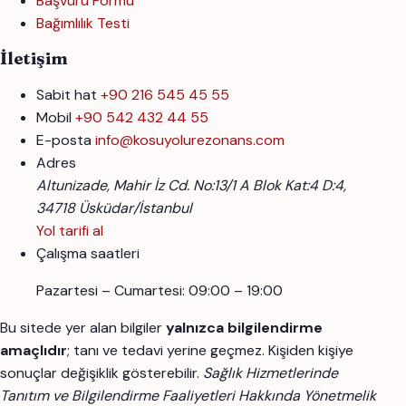
Başvuru Formu
Bağımlılık Testi
İletişim
Sabit hat
+90 216 545 45 55
Mobil
+90 542 432 44 55
E-posta
info@kosuyolurezonans.com
Adres
Altunizade, Mahir İz Cd. No:13/1 A Blok Kat:4 D:4,
34718 Üsküdar/İstanbul
Yol tarifi al
Çalışma saatleri
Pazartesi – Cumartesi: 09:00 – 19:00
Bu sitede yer alan bilgiler
yalnızca bilgilendirme
amaçlıdır
; tanı ve tedavi yerine geçmez. Kişiden kişiye
sonuçlar değişiklik gösterebilir.
Sağlık Hizmetlerinde
Tanıtım ve Bilgilendirme Faaliyetleri Hakkında Yönetmelik