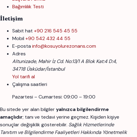
Bağımlılık Testi
İletişim
Sabit hat
+90 216 545 45 55
Mobil
+90 542 432 44 55
E-posta
info@kosuyolurezonans.com
Adres
Altunizade, Mahir İz Cd. No:13/1 A Blok Kat:4 D:4,
34718 Üsküdar/İstanbul
Yol tarifi al
Çalışma saatleri
Pazartesi – Cumartesi: 09:00 – 19:00
Bu sitede yer alan bilgiler
yalnızca bilgilendirme
amaçlıdır
; tanı ve tedavi yerine geçmez. Kişiden kişiye
sonuçlar değişiklik gösterebilir.
Sağlık Hizmetlerinde
Tanıtım ve Bilgilendirme Faaliyetleri Hakkında Yönetmelik