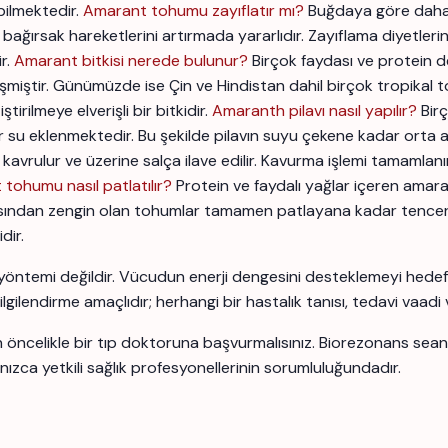
bilmektedir.
Amarant tohumu zayıflatır mı?
Buğdaya göre daha a
le bağırsak hareketlerini artırmada yararlıdır. Zayıflama diyetle
ir.
Amarant bitkisi nerede bulunur?
Birçok faydası ve protein d
miştir. Günümüzde ise Çin ve Hindistan dahil birçok tropikal to
ştirilmeye elverişli bir bitkidir.
Amaranth pilavı nasıl yapılır?
Bir
su eklenmektedir. Bu şekilde pilavın suyu çekene kadar orta a
kavrulur ve üzerine salça ilave edilir. Kavurma işlemi tamamlanın
tohumu nasıl patlatılır?
Protein ve faydalı yağlar içeren amara
çısından zengin olan tohumlar tamamen patlayana kadar tencere h
dir.
yöntemi değildir. Vücudun enerji dengesini desteklemeyi hedefle
bilgilendirme amaçlıdır; herhangi bir hastalık tanısı, tedavi vaadi
için öncelikle bir tıp doktoruna başvurmalısınız. Biorezonans se
nızca yetkili sağlık profesyonellerinin sorumluluğundadır.