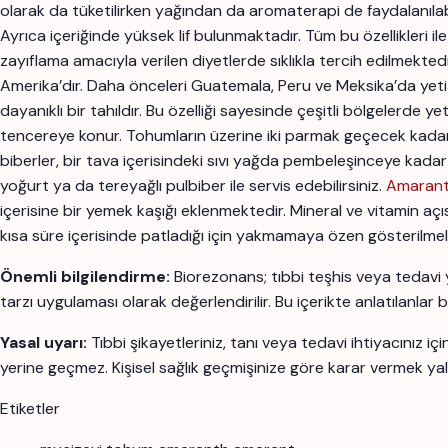
olarak da tüketilirken yağından da aromaterapi de faydalanıla
Ayrıca içeriğinde yüksek lif bulunmaktadır. Tüm bu özellikleri i
zayıflama amacıyla verilen diyetlerde sıklıkla tercih edilmekted
Amerika’dır. Daha önceleri Guatemala, Peru ve Meksika’da yetiş
dayanıklı bir tahıldır. Bu özelliği sayesinde çeşitli bölgelerde yeti
tencereye konur. Tohumların üzerine iki parmak geçecek kadar 
biberler, bir tava içerisindeki sıvı yağda pembeleşinceye kadar 
yoğurt ya da tereyağlı pulbiber ile servis edebilirsiniz.
Amarant 
içerisine bir yemek kaşığı eklenmektedir. Mineral ve vitamin a
kısa süre içerisinde patladığı için yakmamaya özen gösterilmeli
Önemli bilgilendirme:
Biorezonans; tıbbi teşhis veya tedavi 
tarzı uygulaması olarak değerlendirilir. Bu içerikte anlatılanlar 
Yasal uyarı:
Tıbbi şikayetleriniz, tanı veya tedavi ihtiyacınız 
yerine geçmez. Kişisel sağlık geçmişinize göre karar vermek yal
Etiketler