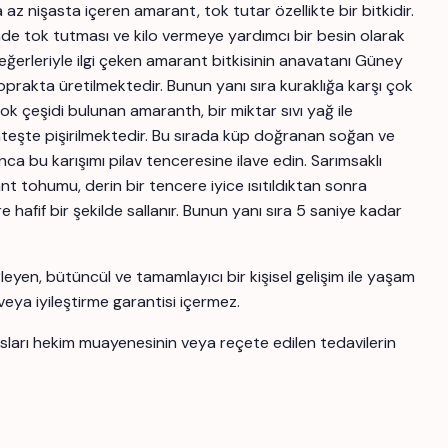
z nişasta içeren amarant, tok tutar özellikte bir bitkidir.
rinde tok tutması ve kilo vermeye yardımcı bir besin olarak
eğerleriyle ilgi çeken amarant bitkisinin anavatanı Güney
prakta üretilmektedir. Bunun yanı sıra kuraklığa karşı çok
çok çeşidi bulunan amaranth, bir miktar sıvı yağ ile
teşte pişirilmektedir. Bu sırada küp doğranan soğan ve
ca bu karışımı pilav tenceresine ilave edin. Sarımsaklı
nt tohumu, derin bir tencere iyice ısıtıldıktan sonra
afif bir şekilde sallanır. Bunun yanı sıra 5 saniye kadar
yen, bütüncül ve tamamlayıcı bir kişisel gelişim ile yaşam
 veya iyileştirme garantisi içermez.
ansları hekim muayenesinin veya reçete edilen tedavilerin