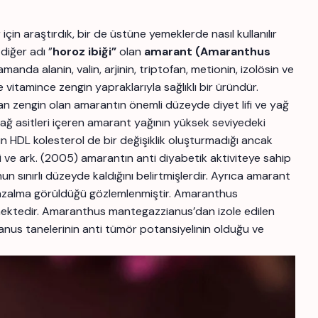
çin araştırdık, bir de üstüne yemeklerde nasıl kullanılır
iğer adı ”
horoz ibiği”
olan
amarant (Amaranthus
nda alanin, valin, arjinin, triptofan, metionin, izolösin ve
ve vitamince zengin yapraklarıyla sağlıklı bir üründür.
dan zengin olan amarantın önemli düzeyde diyet lifi ve yağ
yağ asitleri içeren amarant yağının yüksek seviyedeki
n HDL kolesterol de bir değişiklik oluşturmadığı ancak
ve ark. (2005) amarantın anti diyabetik aktiviteye sahip
 sınırlı düzeyde kaldığını belirtmişlerdir. Ayrıca amarant
ise azalma görüldüğü gözlemlenmiştir. Amaranthus
ilmektedir. Amaranthus mantegazzianus’dan izole edilen
anus tanelerinin anti tümör potansiyelinin olduğu ve