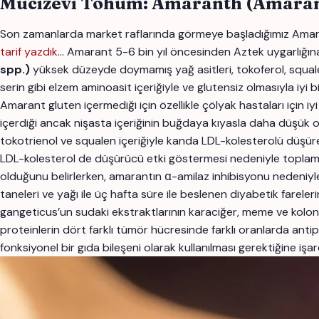
Mucizevi Tohum: Amaranth (Amaran
Son zamanlarda market raflarında görmeye başladığımız Amaranth n
tarif yazdık
… Amarant 5-6 bin yıl öncesinden Aztek uygarlığın
spp.)
yüksek düzeyde doymamış yağ asitleri, tokoferol, squalen 
serin gibi elzem aminoasit içeriğiyle ve glutensiz olmasıyla iyi b
Amarant gluten içermediği için özellikle çölyak hastaları için 
içerdiği ancak nişasta içeriğinin buğdaya kıyasla daha düşük ol
tokotrienol ve squalen içeriğiyle kanda LDL-kolesterolü düşüre
LDL-kolesterol de düşürücü etki göstermesi nedeniyle toplam k
olduğunu belirlerken, amarantın α-amilaz inhibisyonu nedeniyle 
taneleri ve yağı ile üç hafta süre ile beslenen diyabetik farele
gangeticus’un sudaki ekstraktlarının karaciğer, meme ve kolon 
proteinlerin dört farklı tümör hücresinde farklı oranlarda ant
fonksiyonel bir gıda bileşeni olarak kullanılması gerektiğine işa