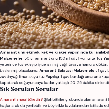
Amarant unu ekmek, kek ve kraker yapımında kullanılabi
Malzemeler
: 50 gr amarant unu 100 ml süt 1 yumurta Tuz
Yap
yeterince tuz ekleyip iyice ısınmış yağlı tavaya hamuru dökün.
beslenmiş olacaksınız.
Amarant Salatası
Malzemeler
: 1 çay
zeytinyağı limon suyu tuz
Yapılışı
: 1 çay bardağı amarantı kap
kapatarak soğuyuncaya kadar yaklaşık 20-25 dakika dinlendir
Sık Sorulan Sorular
Amaranth nasıl tüketilir?
Şifalı bitkiler grubunda olan amarant 
haşlanarak da yenilebilir ve böylelikle faydalarından istifade edi