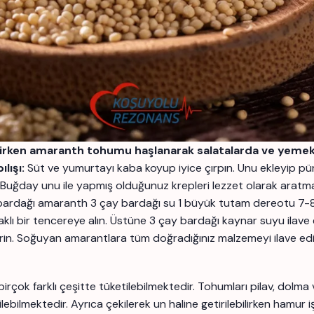
lirken amaranth tohumu haşlanarak salatalarda ve yemekl
ılışı:
Süt ve yumurtayı kaba koyup iyice çırpın. Unu ekleyip pü
 Buğday unu ile yapmış olduğunuz krepleri lezzet olarak aratma
 bardağı amaranth 3 çay bardağı su 1 büyük tutam dereotu 7-8
aklı bir tencereye alın. Üstüne 3 çay bardağı kaynar suyu ilav
in. Soğuyan amarantlara tüm doğradığınız malzemeyi ilave ed
birçok farklı çeşitte tüketilebilmektedir. Tohumları pilav, dolm
lebilmektedir. Ayrıca çekilerek un haline getirilebilirken hamur i