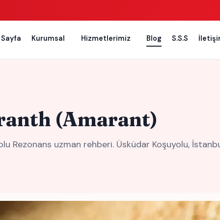
 Sayfa
Kurumsal
Hizmetlerimiz
Blog
S.S.S
İletiş
ranth (Amarant)
 Rezonans uzman rehberi. Üsküdar Koşuyolu, İstanbul b