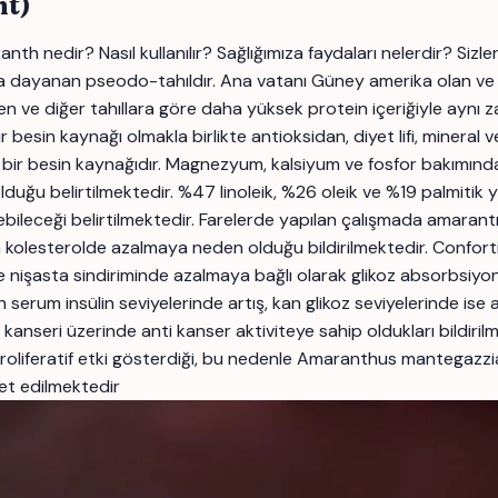
t)
edir? Nasıl kullanılır? Sağlığımıza faydaları nelerdir? Sizler i
a dayanan pseodo-tahıldır. Ana vatanı Güney amerika olan ve d
ve diğer tahıllara göre daha yüksek protein içeriğiyle aynı zama
ir besin kaynağı olmakla birlikte antioksidan, diyet lifi, mineral 
iyi bir besin kaynağıdır. Magnezyum, kalsiyum ve fosfor bakımın
duğu belirtilmektedir. %47 linoleik, %26 oleik ve %19 palmitik 
bileceği belirtilmektedir. Farelerde yapılan çalışmada amarantı
olesterolde azalmaya neden olduğu bildirilmektedir. Conforti 
nişasta sindiriminde azalmaya bağlı olarak glikoz absorbsiyonun
rin serum insülin seviyelerinde artış, kan glikoz seviyelerinde 
kanseri üzerinde anti kanser aktiviteye sahip oldukları bildir
iproliferatif etki gösterdiği, bu nedenle Amaranthus mantegazzi
ret edilmektedir