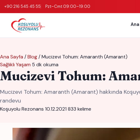
+90 216 545 45 55
Pzt–Cmt 09:00–19:00
Ana
Ana Sayfa
/
Blog
/
Mucizevi Tohum: Amaranth (Amarant)
Sağlıklı Yaşam
5 dk okuma
Mucizevi Tohum: Ama
Mucizevi Tohum: Amaranth (Amarant) hakkında Koşuyolu
randevu
Koşuyolu Rezonans
10.12.2021
833 kelime