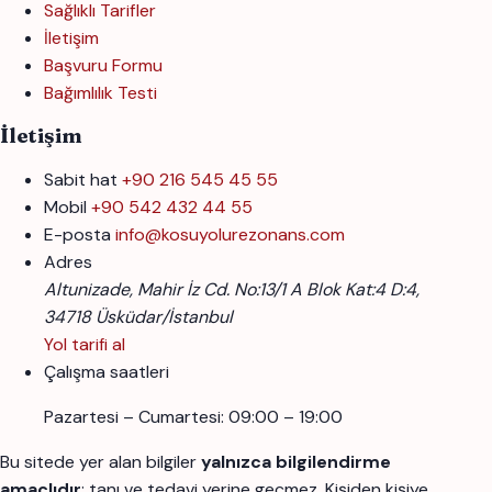
Sağlıklı Tarifler
İletişim
Başvuru Formu
Bağımlılık Testi
İletişim
Sabit hat
+90 216 545 45 55
Mobil
+90 542 432 44 55
E-posta
info@kosuyolurezonans.com
Adres
Altunizade, Mahir İz Cd. No:13/1 A Blok Kat:4 D:4,
34718 Üsküdar/İstanbul
Yol tarifi al
Çalışma saatleri
Pazartesi – Cumartesi: 09:00 – 19:00
Bu sitede yer alan bilgiler
yalnızca bilgilendirme
amaçlıdır
; tanı ve tedavi yerine geçmez. Kişiden kişiye