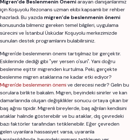
Migren’de Beslenmenin Önemi
arayan danışanlarımız
için Koşuyolu Rezonans uzman ekibi kapsamlı bir rehber
hazırladı. Bu yazıda
migren’de beslenmenin önemi
konusunda bilmeniz gereken temel bilgileri, uygulama
sürecini ve İstanbul Üsküdar Koşuyolu merkezimizde
sunulan destek programlarını bulabilirsiniz.
Migren'de beslenmenin önemi tartışılmaz bir gerçektir.
Eskilerinde dediği gibi "yer yersen o'sun". Yani doğru
beslenme eşittir migrenden kurtulma. Peki, gerçekte
beslenme migren ataklarına ne kadar etki ediyor?
Migren'de beslenmenin önemi
ve derecesi nedir? Gelin bu
sorulara birlikte bakalım. Migren, beyindeki sinirler ve kan
damarlarında oluşan değişiklikler sonucu ortaya çıkan bir
baş ağrısı tipidir. Migrenli bireylerde, baş ağrıları kendisini
ataklar halinde gösterebilir ve bu ataklar, dış çevredeki
bazı faktörler tarafından tetiklenebilir. Eğer çevreden
gelen uyarılara hassasiyet varsa, uyaranla
karşılaşıldığında, beyindeki migreni tetikleyen yer