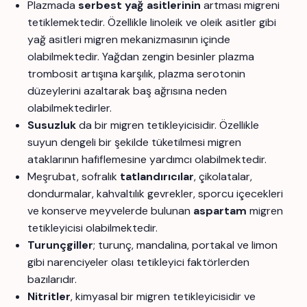
Plazmada
serbest yağ asitlerinin
artması migreni
tetiklemektedir. Özellikle linoleik ve oleik asitler gibi
yağ asitleri migren mekanizmasının içinde
olabilmektedir. Yağdan zengin besinler plazma
trombosit artışına karşılık, plazma serotonin
düzeylerini azaltarak baş ağrısına neden
olabilmektedirler.
Susuzluk
da bir migren tetikleyicisidir. Özellikle
suyun dengeli bir şekilde tüketilmesi migren
ataklarının hafiflemesine yardımcı olabilmektedir.
Meşrubat, sofralık
tatlandırıcılar
, çikolatalar,
dondurmalar, kahvaltılık gevrekler, sporcu içecekleri
ve konserve meyvelerde bulunan
aspartam
migren
tetikleyicisi olabilmektedir.
Turunçgiller
; turunç, mandalina, portakal ve limon
gibi narenciyeler olası tetikleyici faktörlerden
bazılarıdır.
Nitritler
, kimyasal bir migren tetikleyicisidir ve