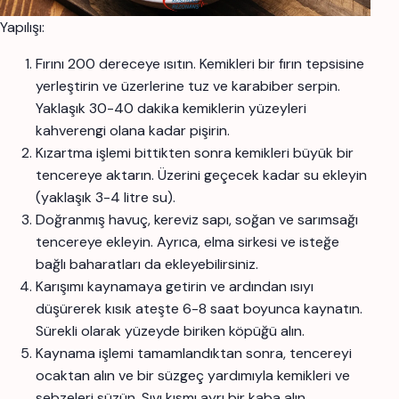
Yapılışı:
Fırını 200 dereceye ısıtın. Kemikleri bir fırın tepsisine
yerleştirin ve üzerlerine tuz ve karabiber serpin.
Yaklaşık 30-40 dakika kemiklerin yüzeyleri
kahverengi olana kadar pişirin.
Kızartma işlemi bittikten sonra kemikleri büyük bir
tencereye aktarın. Üzerini geçecek kadar su ekleyin
(yaklaşık 3-4 litre su).
Doğranmış havuç, kereviz sapı, soğan ve sarımsağı
tencereye ekleyin. Ayrıca, elma sirkesi ve isteğe
bağlı baharatları da ekleyebilirsiniz.
Karışımı kaynamaya getirin ve ardından ısıyı
düşürerek kısık ateşte 6-8 saat boyunca kaynatın.
Sürekli olarak yüzeyde biriken köpüğü alın.
Kaynama işlemi tamamlandıktan sonra, tencereyi
ocaktan alın ve bir süzgeç yardımıyla kemikleri ve
sebzeleri süzün. Sıvı kısmı ayrı bir kaba alın.