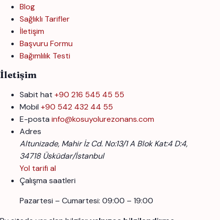
Blog
Sağlıklı Tarifler
İletişim
Başvuru Formu
Bağımlılık Testi
İletişim
Sabit hat
+90 216 545 45 55
Mobil
+90 542 432 44 55
E-posta
info@kosuyolurezonans.com
Adres
Altunizade, Mahir İz Cd. No:13/1 A Blok Kat:4 D:4,
34718 Üsküdar/İstanbul
Yol tarifi al
Çalışma saatleri
Pazartesi – Cumartesi: 09:00 – 19:00