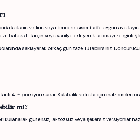
rı
ında kullanın ve fırın veya tencere ısısını tarife uygun ayarlayı
aze baharat, tarçın veya vanilya ekleyerek aromayı zenginleştire
dolabında saklayarak birkaç gün taze tutabilirsiniz. Dondurucud
fi 4-6 porsiyon sunar. Kalabalık sofralar için malzemeleri orantı
bilir mi?
eri kullanarak glutensiz, laktozsuz veya şekersiz versiyonlar hazır