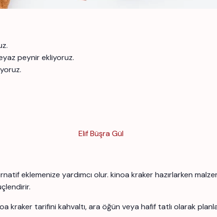
uz.
eyaz peynir ekliyoruz.
ıyoruz.
Elif Büşra Gül
lternatif eklemenize yardımcı olur. kinoa kraker hazırlarken malze
çlendirir.
 kraker tarifini kahvaltı, ara öğün veya hafif tatlı olarak planlay