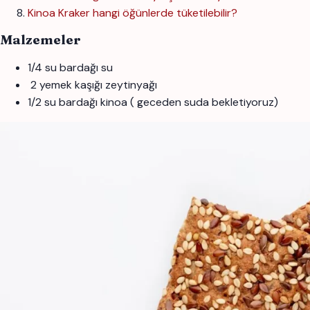
Kinoa Kraker hangi öğünlerde tüketilebilir?
Malzemeler
1/4 su bardağı su
2 yemek kaşığı zeytinyağı
1/2 su bardağı kinoa ( geceden suda bekletiyoruz)