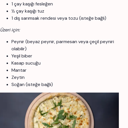
1 çay kaşığı fesleğen
½ çay kaşığı tuz
1 diş sarımsak rendesi veya tozu (isteğe bağlı)
Üzeri için:
Peynir (beyaz peynir, parmesan veya çeçil peyniri
olabilir)
Yeşil biber
Kasap sucuğu
Mantar
Zeytin
Soğan (isteğe bağlı)