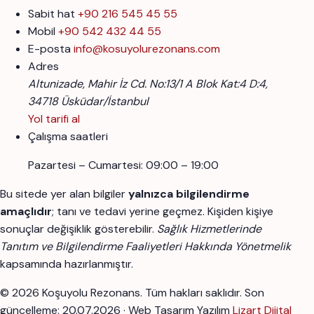
Sabit hat
+90 216 545 45 55
Mobil
+90 542 432 44 55
E-posta
info@kosuyolurezonans.com
Adres
Altunizade, Mahir İz Cd. No:13/1 A Blok Kat:4 D:4,
34718 Üsküdar/İstanbul
Yol tarifi al
Çalışma saatleri
Pazartesi – Cumartesi: 09:00 – 19:00
Bu sitede yer alan bilgiler
yalnızca bilgilendirme
amaçlıdır
; tanı ve tedavi yerine geçmez. Kişiden kişiye
sonuçlar değişiklik gösterebilir.
Sağlık Hizmetlerinde
Tanıtım ve Bilgilendirme Faaliyetleri Hakkında Yönetmelik
kapsamında hazırlanmıştır.
© 2026 Koşuyolu Rezonans. Tüm hakları saklıdır.
Son
güncelleme: 20.07.2026 · Web Tasarım Yazılım
Lizart Dijital