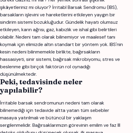
şikâyetleriniz mi oluyor? İrritabl Barsak Sendromu (IBS),
barsakların işlevini ve hareketlerini etkileyen yaygın bir
sindirim sistemi bozukluğudur. Gündelik hayatı olumsuz
etkileyen, karın ağrısı, gaz, kabızlık ve ishal gibi belirtileri
olabilir. Nedeni tam olarak bilinemiyor ve maalesef tanı
koymak için elimizde altın standart bir yöntem yok. IBS'nin
kesin nedeni bilinmemekle birlikte, bağırsakların
hassasiyeti, sinir sistemi, bağırsak mikrobiyomu, stres ve
beslenme gibi birçok faktörün rol oynadığı
düşünülmektedir.
Peki, tedavisinde neler
yapılabilir?
İrritable barsak sendromunun nedeni tam olarak
bilinemediği için tedavide altta yatan tüm sebebler
masaya yatırılmalı ve bütüncül bir yaklaşım
sergilenmelidir. Bağırsaklarımızın görevinin emilim ve faz III
detoks olduğunu düşünecek olursak, ilk masaya