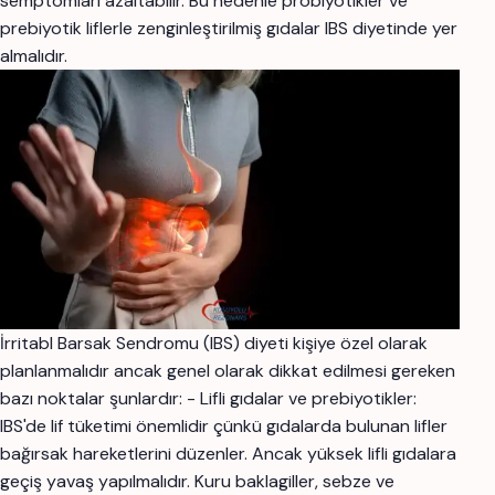
semptomları azaltabilir. Bu nedenle probiyotikler ve
prebiyotik liflerle zenginleştirilmiş gıdalar IBS diyetinde yer
almalıdır.
İrritabl Barsak Sendromu (IBS) diyeti kişiye özel olarak
planlanmalıdır ancak genel olarak dikkat edilmesi gereken
bazı noktalar şunlardır: - Lifli gıdalar ve prebiyotikler:
IBS'de lif tüketimi önemlidir çünkü gıdalarda bulunan lifler
bağırsak hareketlerini düzenler. Ancak yüksek lifli gıdalara
geçiş yavaş yapılmalıdır. Kuru baklagiller, sebze ve