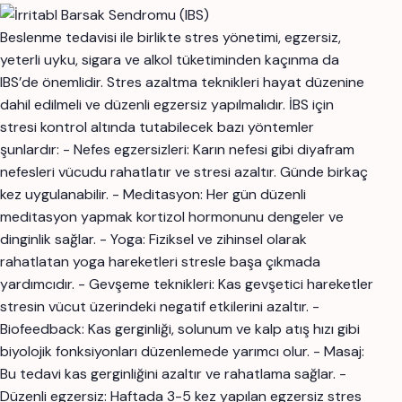
Beslenme tedavisi ile birlikte stres yönetimi, egzersiz,
yeterli uyku, sigara ve alkol tüketiminden kaçınma da
IBS’de önemlidir. Stres azaltma teknikleri hayat düzenine
dahil edilmeli ve düzenli egzersiz yapılmalıdır. İBS için
stresi kontrol altında tutabilecek bazı yöntemler
şunlardır: - Nefes egzersizleri: Karın nefesi gibi diyafram
nefesleri vücudu rahatlatır ve stresi azaltır. Günde birkaç
kez uygulanabilir. - Meditasyon: Her gün düzenli
meditasyon yapmak kortizol hormonunu dengeler ve
dinginlik sağlar. - Yoga: Fiziksel ve zihinsel olarak
rahatlatan yoga hareketleri stresle başa çıkmada
yardımcıdır. - Gevşeme teknikleri: Kas gevşetici hareketler
stresin vücut üzerindeki negatif etkilerini azaltır. -
Biofeedback: Kas gerginliği, solunum ve kalp atış hızı gibi
biyolojik fonksiyonları düzenlemede yarımcı olur. - Masaj:
Bu tedavi kas gerginliğini azaltır ve rahatlama sağlar. -
Düzenli egzersiz: Haftada 3-5 kez yapılan egzersiz stres