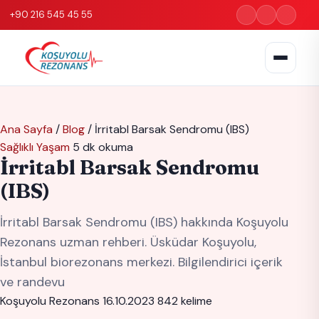
+90 216 545 45 55
Ana Sayfa
/
Blog
/
İrritabl Barsak Sendromu (IBS)
Sağlıklı Yaşam
5 dk okuma
İrritabl Barsak Sendromu
(IBS)
İrritabl Barsak Sendromu (IBS) hakkında Koşuyolu
Rezonans uzman rehberi. Üsküdar Koşuyolu,
İstanbul biorezonans merkezi. Bilgilendirici içerik
ve randevu
Koşuyolu Rezonans
16.10.2023
842 kelime