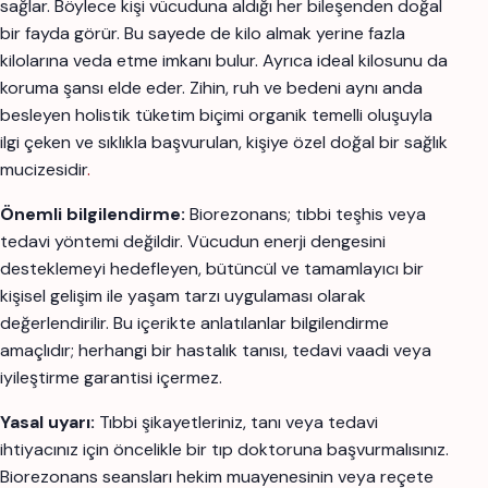
sağlar. Böylece kişi vücuduna aldığı her bileşenden doğal
bir fayda görür. Bu sayede de kilo almak yerine fazla
kilolarına veda etme imkanı bulur. Ayrıca ideal kilosunu da
koruma şansı elde eder. Zihin, ruh ve bedeni aynı anda
besleyen holistik tüketim biçimi organik temelli oluşuyla
ilgi çeken ve sıklıkla başvurulan, kişiye özel doğal bir sağlık
mucizesidir
.
Önemli bilgilendirme:
Biorezonans; tıbbi teşhis veya
tedavi yöntemi değildir. Vücudun enerji dengesini
desteklemeyi hedefleyen, bütüncül ve tamamlayıcı bir
kişisel gelişim ile yaşam tarzı uygulaması olarak
değerlendirilir. Bu içerikte anlatılanlar bilgilendirme
amaçlıdır; herhangi bir hastalık tanısı, tedavi vaadi veya
iyileştirme garantisi içermez.
Yasal uyarı:
Tıbbi şikayetleriniz, tanı veya tedavi
ihtiyacınız için öncelikle bir tıp doktoruna başvurmalısınız.
Biorezonans seansları hekim muayenesinin veya reçete