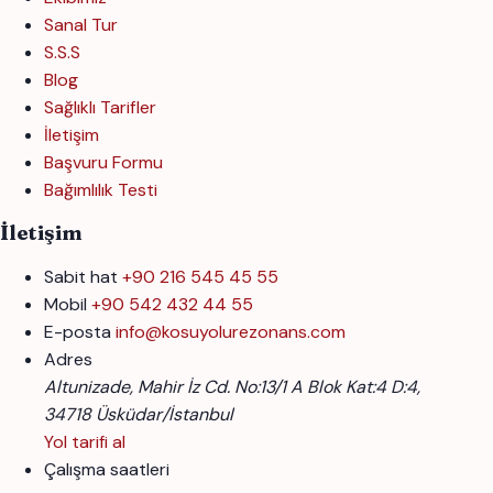
Sanal Tur
S.S.S
Blog
Sağlıklı Tarifler
İletişim
Başvuru Formu
Bağımlılık Testi
İletişim
Sabit hat
+90 216 545 45 55
Mobil
+90 542 432 44 55
E-posta
info@kosuyolurezonans.com
Adres
Altunizade, Mahir İz Cd. No:13/1 A Blok Kat:4 D:4,
34718 Üsküdar/İstanbul
Yol tarifi al
Çalışma saatleri