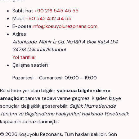
Sabit hat
+90 216 545 45 55
Mobil
+90 542 432 44 55
E-posta
info@kosuyolurezonans.com
Adres
Altunizade, Mahir İz Cd. No:13/1 A Blok Kat:4 D:4,
34718 Üsküdar/İstanbul
Yol tarifi al
Çalışma saatleri
Pazartesi – Cumartesi: 09:00 – 19:00
Bu sitede yer alan bilgiler
yalnızca bilgilendirme
amaçlıdır
; tanı ve tedavi yerine geçmez. Kişiden kişiye
sonuçlar değişiklik gösterebilir.
Sağlık Hizmetlerinde
Tanıtım ve Bilgilendirme Faaliyetleri Hakkında Yönetmelik
kapsamında hazırlanmıştır.
© 2026 Koşuyolu Rezonans. Tüm hakları saklıdır.
Son