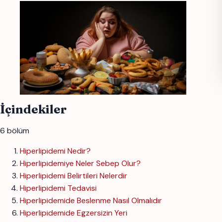
İçindekiler
6 bölüm
Hiperlipidemi Nedir?
Hiperlipidemiye Neler Sebep Olur?
Hiperlipidemi Belirtileri Nelerdir
Hiperlipidemi Tedavisi
Hiperlipidemide Beslenme Nasıl Olmalıdır
Hiperlipidemide Egzersizin Yeri