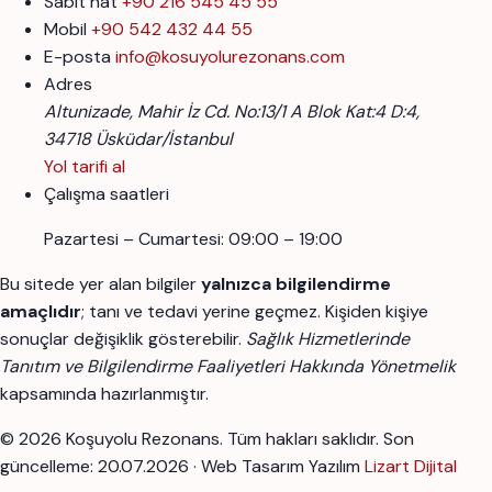
Sabit hat
+90 216 545 45 55
Mobil
+90 542 432 44 55
E-posta
info@kosuyolurezonans.com
Adres
Altunizade, Mahir İz Cd. No:13/1 A Blok Kat:4 D:4,
34718 Üsküdar/İstanbul
Yol tarifi al
Çalışma saatleri
Pazartesi – Cumartesi: 09:00 – 19:00
Bu sitede yer alan bilgiler
yalnızca bilgilendirme
amaçlıdır
; tanı ve tedavi yerine geçmez. Kişiden kişiye
sonuçlar değişiklik gösterebilir.
Sağlık Hizmetlerinde
Tanıtım ve Bilgilendirme Faaliyetleri Hakkında Yönetmelik
kapsamında hazırlanmıştır.
© 2026 Koşuyolu Rezonans. Tüm hakları saklıdır.
Son
güncelleme: 20.07.2026 · Web Tasarım Yazılım
Lizart Dijital