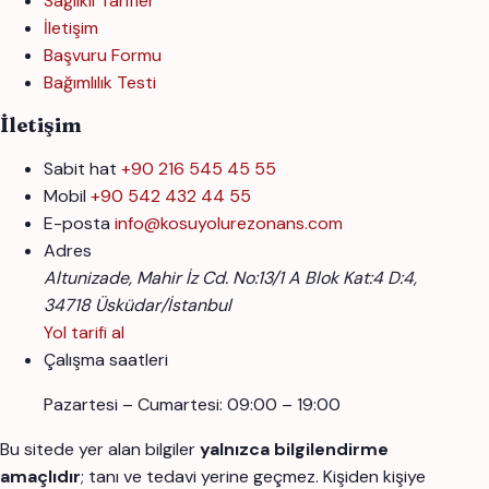
Sağlıklı Tarifler
İletişim
Başvuru Formu
Bağımlılık Testi
İletişim
Sabit hat
+90 216 545 45 55
Mobil
+90 542 432 44 55
E-posta
info@kosuyolurezonans.com
Adres
Altunizade, Mahir İz Cd. No:13/1 A Blok Kat:4 D:4,
34718 Üsküdar/İstanbul
Yol tarifi al
Çalışma saatleri
Pazartesi – Cumartesi: 09:00 – 19:00
Bu sitede yer alan bilgiler
yalnızca bilgilendirme
amaçlıdır
; tanı ve tedavi yerine geçmez. Kişiden kişiye