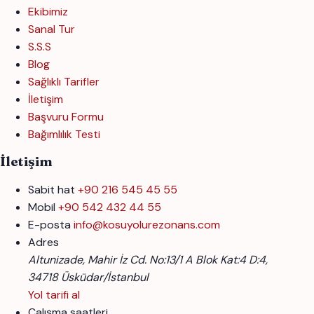
Ekibimiz
Sanal Tur
S.S.S
Blog
Sağlıklı Tarifler
İletişim
Başvuru Formu
Bağımlılık Testi
İletişim
Sabit hat
+90 216 545 45 55
Mobil
+90 542 432 44 55
E-posta
info@kosuyolurezonans.com
Adres
Altunizade, Mahir İz Cd. No:13/1 A Blok Kat:4 D:4,
34718 Üsküdar/İstanbul
Yol tarifi al
Çalışma saatleri