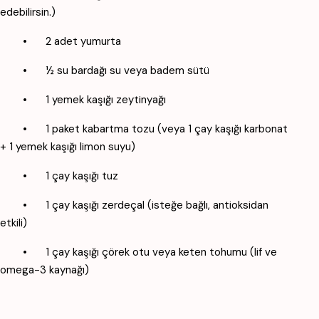
edebilirsin.)
•
2 adet yumurta
•
½ su bardağı su veya badem sütü
•
1 yemek kaşığı zeytinyağı
•
1 paket kabartma tozu (veya 1 çay kaşığı karbonat
+ 1 yemek kaşığı limon suyu)
•
1 çay kaşığı tuz
•
1 çay kaşığı zerdeçal (isteğe bağlı, antioksidan
etkili)
•
1 çay kaşığı çörek otu veya keten tohumu (lif ve
omega-3 kaynağı)