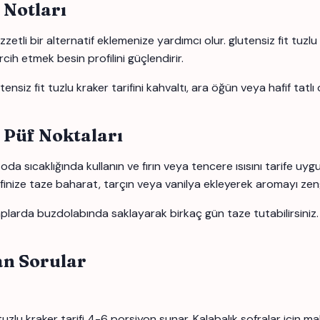
 Notları
ezzetli bir alternatif eklemenize yardımcı olur. glutensiz fit tuz
rcih etmek besin profilini güçlendirir.
nsiz fit tuzlu kraker tarifini kahvaltı, ara öğün veya hafif tatlı 
 Püf Noktaları
i oda sıcaklığında kullanın ve fırın veya tencere ısısını tarife u
inize taze baharat, tarçın veya vanilya ekleyerek aromayı zengin
z kaplarda buzdolabında saklayarak birkaç gün taze tutabilirsini
an Sorular
lu kraker tarifi 4-6 porsiyon sunar. Kalabalık sofralar için malze