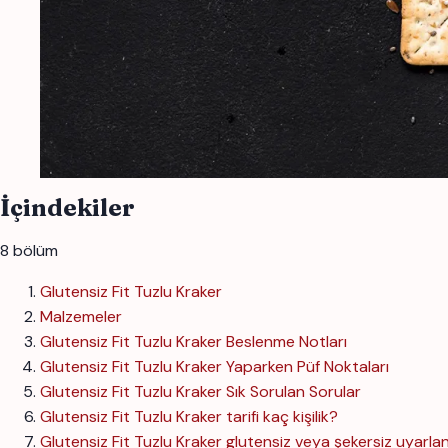
İçindekiler
8 bölüm
Glutensiz Fit Tuzlu Kraker
Malzemeler
Glutensiz Fit Tuzlu Kraker Beslenme Notları
Glutensiz Fit Tuzlu Kraker Yaparken Püf Noktaları
Glutensiz Fit Tuzlu Kraker Sık Sorulan Sorular
Glutensiz Fit Tuzlu Kraker tarifi kaç kişilik?
Glutensiz Fit Tuzlu Kraker glutensiz veya şekersiz uyarlan