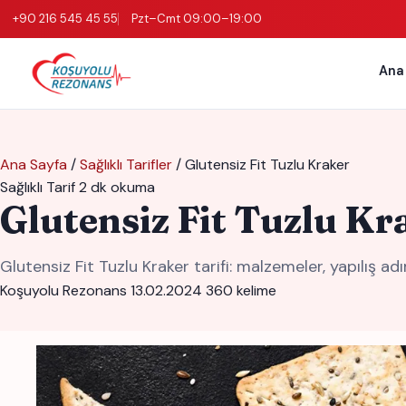
+90 216 545 45 55
Pzt–Cmt 09:00–19:00
Ana
Ana Sayfa
/
Sağlıklı Tarifler
/
Glutensiz Fit Tuzlu Kraker
Sağlıklı Tarif
2 dk okuma
Glutensiz Fit Tuzlu Kr
Glutensiz Fit Tuzlu Kraker tarifi: malzemeler, yapılış adı
Koşuyolu Rezonans
13.02.2024
360 kelime