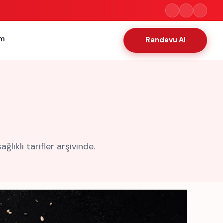
im
Randevu Al
lıklı tarifler arşivinde.