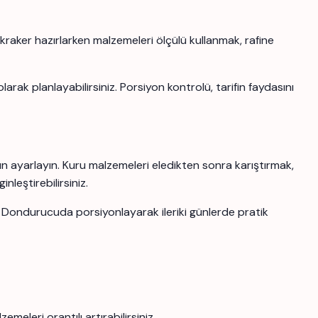
lu kraker hazırlarken malzemeleri ölçülü kullanmak, rafine
olarak planlayabilirsiniz. Porsiyon kontrolü, tarifin faydasını
ygun ayarlayın. Kuru malzemeleri eledikten sonra karıştırmak,
leştirebilirsiniz.
z. Dondurucuda porsiyonlayarak ileriki günlerde pratik
meleri orantılı artırabilirsiniz.