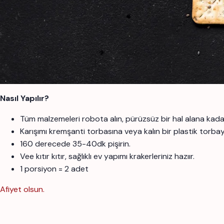
Nasıl Yapılır?
Tüm malzemeleri robota alın, pürüzsüz bir hal alana kada
Karışımı kremşanti torbasına veya kalın bir plastik torbay
160 derecede 35-40dk pişirin.
Vee kıtır kıtır, sağlıklı ev yapımı krakerleriniz hazıır.
1 porsiyon = 2 adet
Afiyet olsun.