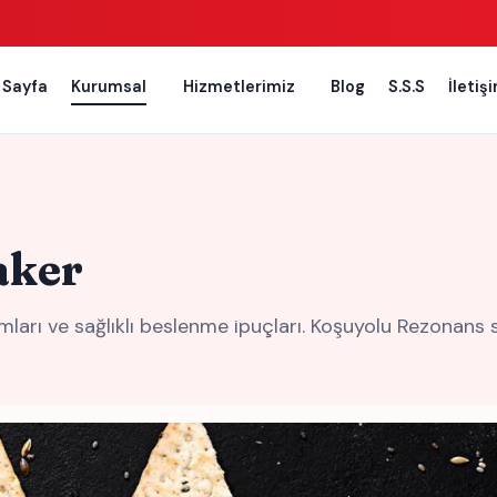
 Sayfa
Kurumsal
Hizmetlerimiz
Blog
S.S.S
İletiş
aker
mları ve sağlıklı beslenme ipuçları. Koşuyolu Rezonans sağ