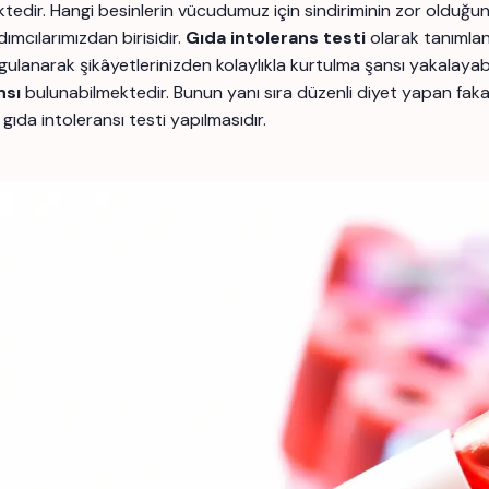
ektedir. Hangi besinlerin vücudumuz için sindiriminin zor oldu
mcılarımızdan birisidir.
Gıda intolerans testi
olarak tanımlan
narak şikâyetlerinizden kolaylıkla kurtulma şansı yakalayabilir
nsı
bulunabilmektedir. Bunun yanı sıra düzenli diyet yapan fakat
gıda intoleransı testi yapılmasıdır.