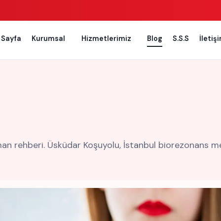
 Sayfa
Kurumsal
Hizmetlerimiz
Blog
S.S.S
İletiş
 rehberi. Üsküdar Koşuyolu, İstanbul biorezonans merke