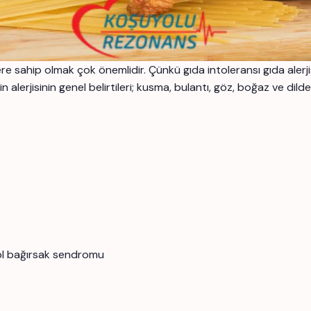
e sahip olmak çok önemlidir. Çünkü gıda intoleransı gıda alerjisi
in alerjisinin genel belirtileri; kusma, bulantı, göz, boğaz ve d
abl bağırsak sendromu