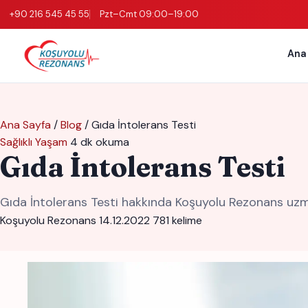
+90 216 545 45 55
Pzt–Cmt 09:00–19:00
Ana
Ana Sayfa
/
Blog
/
Gıda İntolerans Testi
Sağlıklı Yaşam
4 dk okuma
Gıda İntolerans Testi
Gıda İntolerans Testi hakkında Koşuyolu Rezonans uzman
Koşuyolu Rezonans
14.12.2022
781 kelime