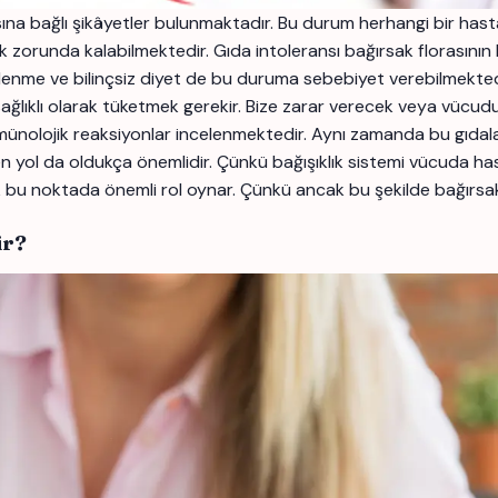
sına bağlı şikâyetler bulunmaktadır. Bu durum herhangi bir hast
zorunda kalabilmektedir. Gıda intoleransı bağırsak florasının 
eslenme ve bilinçsiz diyet de bu duruma sebebiyet verebilmektedi
ğlıklı olarak tüketmek gerekir. Bize zarar verecek veya vücudu
 immünolojik reaksiyonlar incelenmektedir. Aynı zamanda bu gıda
yol da oldukça önemlidir. Çünkü bağışıklık sistemi vücuda hasta
bu noktada önemli rol oynar. Çünkü ancak bu şekilde bağırsakt
ir?