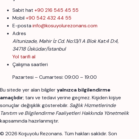
Sabit hat
+90 216 545 45 55
Mobil
+90 542 432 44 55
E-posta
info@kosuyolurezonans.com
Adres
Altunizade, Mahir İz Cd. No:13/1 A Blok Kat:4 D:4,
34718 Üsküdar/İstanbul
Yol tarifi al
Çalışma saatleri
Pazartesi – Cumartesi: 09:00 – 19:00
Bu sitede yer alan bilgiler
yalnızca bilgilendirme
amaçlıdır
; tanı ve tedavi yerine geçmez. Kişiden kişiye
sonuçlar değişiklik gösterebilir.
Sağlık Hizmetlerinde
Tanıtım ve Bilgilendirme Faaliyetleri Hakkında Yönetmelik
kapsamında hazırlanmıştır.
© 2026 Koşuyolu Rezonans. Tüm hakları saklıdır.
Son