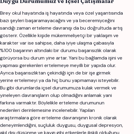
Duygu Durumumuz ve İçsel Çatışmalar
Birey okul hayatında iş hayatında veya özel yaşantısında
bazı şeyleri başaramayacağını ve ya beceremiyceğini
sandığı zaman erteleme davranışı da bu doğrultuda artış
gösterir. Özellikle kişide mükemmeliyetçi bir yaklaşım ve
karakter var ise sahipse, daha iyiye ulaşma çabasıyla
%100 başarının altındaki bir durumu başarısızlık olarak
görüyorsa bu durum yine artar. Yani bu bağlamda işini ve
yapması gerekenleri ertelemeye meyilli bir yapıda olur.
Ayrıca başarısızlıktan çekindiği için de bir işe girmek
yerine ertelemeyi ya da hiç bunu yapmamayı isteyebilir.
Bu gibi durumlarda içsel durumumuza kulak vermek ve
yineleyen davranışların olup olmadığını anlamak yani
farkına varmaktır. Böylelikle erteleme durumunun
nedenleri derinlemesine incelenebilir. Yapılan
araştırmalara göre erteleme davranışının kronik olarak
deneyimlendiğini, suçluluk duygusu, duygusal depresyon,
akıl dışı düşünme ve kaygı gibi etkenlerle ilişkili olduğunu