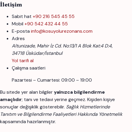
İletişim
Sabit hat
+90 216 545 45 55
Mobil
+90 542 432 44 55
E-posta
info@kosuyolurezonans.com
Adres
Altunizade, Mahir İz Cd. No:13/1 A Blok Kat:4 D:4,
34718 Üsküdar/İstanbul
Yol tarifi al
Çalışma saatleri
Pazartesi – Cumartesi: 09:00 – 19:00
Bu sitede yer alan bilgiler
yalnızca bilgilendirme
amaçlıdır
; tanı ve tedavi yerine geçmez. Kişiden kişiye
sonuçlar değişiklik gösterebilir.
Sağlık Hizmetlerinde
Tanıtım ve Bilgilendirme Faaliyetleri Hakkında Yönetmelik
kapsamında hazırlanmıştır.