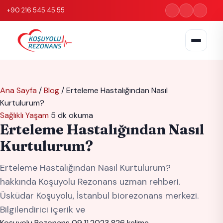
+90 216 545 45 55
Ana Sayfa
/
Blog
/
Erteleme Hastalığından Nasıl
Kurtulurum?
Sağlıklı Yaşam
5 dk okuma
Erteleme Hastalığından Nasıl
Kurtulurum?
Erteleme Hastalığından Nasıl Kurtulurum?
hakkında Koşuyolu Rezonans uzman rehberi.
Üsküdar Koşuyolu, İstanbul biorezonans merkezi.
Bilgilendirici içerik ve
Koşuyolu Rezonans
09.11.2023
826 kelime