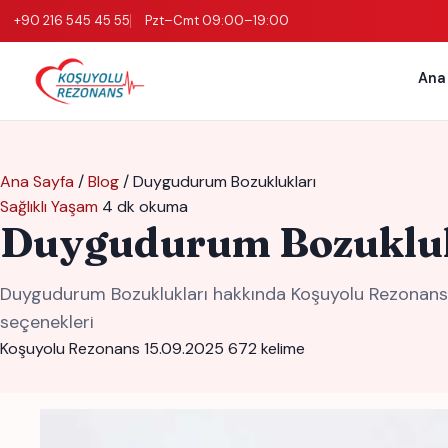
+90 216 545 45 55
Pzt–Cmt 09:00–19:00
Ana
Ana Sayfa
/
Blog
/
Duygudurum Bozuklukları
Sağlıklı Yaşam
4 dk okuma
Duygudurum Bozukluk
Duygudurum Bozuklukları hakkında Koşuyolu Rezonans uz
seçenekleri
Koşuyolu Rezonans
15.09.2025
672 kelime