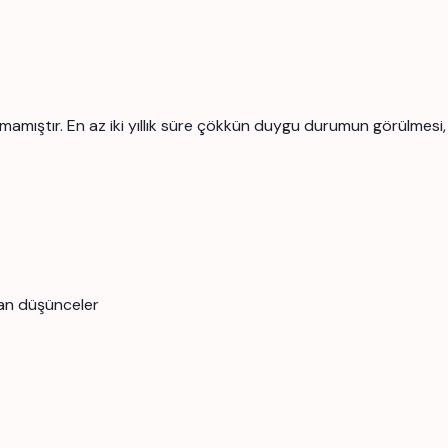
ştır. En az iki yıllık süre çökkün duygu durumun görülmesi, bu s
an düşünceler