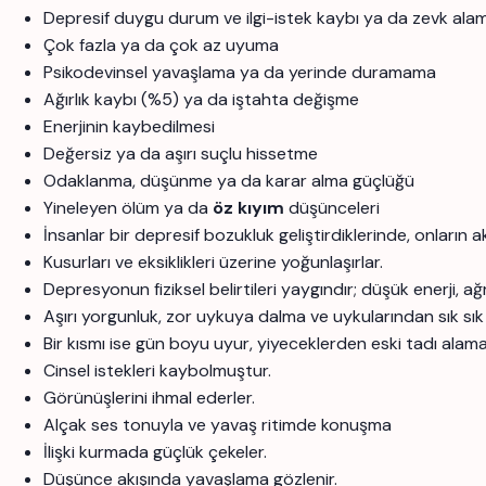
Depresif duygu durum ve ilgi-istek kaybı ya da zevk al
Çok fazla ya da çok az uyuma
Psikodevinsel yavaşlama ya da yerinde duramama
Ağırlık kaybı (%5) ya da iştahta değişme
Enerjinin kaybedilmesi
Değersiz ya da aşırı suçlu hissetme
Odaklanma, düşünme ya da karar alma güçlüğü
Yineleyen ölüm ya da
öz kıyım
düşünceleri
İnsanlar bir depresif bozukluk geliştirdiklerinde, onların 
Kusurları ve eksiklikleri üzerine yoğunlaşırlar.
Depresyonun fiziksel belirtileri yaygındır; düşük enerji, ağ
Aşırı yorgunluk, zor uykuya dalma ve uykularından sık sık 
Bir kısmı ise gün boyu uyur, yiyeceklerden eski tadı alama
Cinsel istekleri kaybolmuştur.
Görünüşlerini ihmal ederler.
Alçak ses tonuyla ve yavaş ritimde konuşma
İlişki kurmada güçlük çekeler.
Düşünce akışında yavaşlama gözlenir.