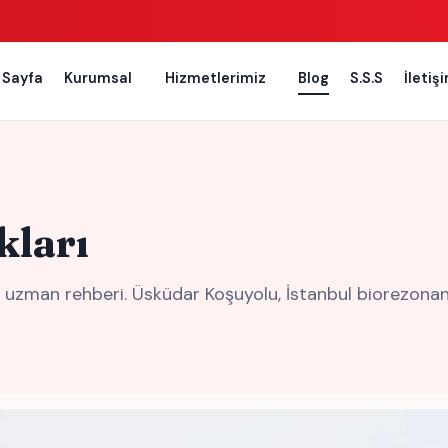
 Sayfa
Kurumsal
Hizmetlerimiz
Blog
S.S.S
İletiş
ları
man rehberi. Üsküdar Koşuyolu, İstanbul biorezonans m