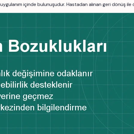
 bir duygulanım içinde bulunuşudur. Hastadan alınan geri dönüş ile ö