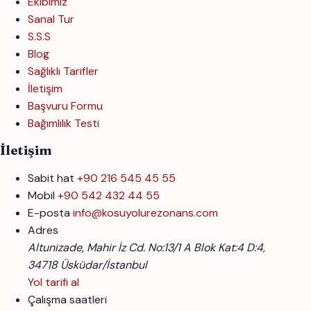
Ekibimiz
Sanal Tur
S.S.S
Blog
Sağlıklı Tarifler
İletişim
Başvuru Formu
Bağımlılık Testi
İletişim
Sabit hat
+90 216 545 45 55
Mobil
+90 542 432 44 55
E-posta
info@kosuyolurezonans.com
Adres
Altunizade, Mahir İz Cd. No:13/1 A Blok Kat:4 D:4,
34718 Üsküdar/İstanbul
Yol tarifi al
Çalışma saatleri