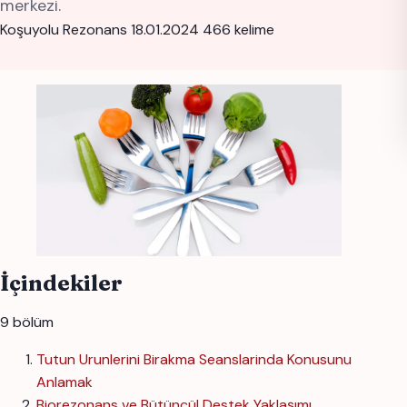
merkezi.
Koşuyolu Rezonans
18.01.2024
466 kelime
İçindekiler
9 bölüm
Tutun Urunlerini Birakma Seanslarinda Konusunu
Anlamak
Biorezonans ve Bütüncül Destek Yaklaşımı