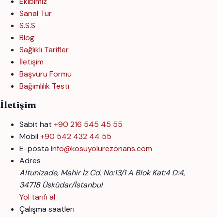
Ekibimiz
Sanal Tur
S.S.S
Blog
Sağlıklı Tarifler
İletişim
Başvuru Formu
Bağımlılık Testi
İletişim
Sabit hat
+90 216 545 45 55
Mobil
+90 542 432 44 55
E-posta
info@kosuyolurezonans.com
Adres
Altunizade, Mahir İz Cd. No:13/1 A Blok Kat:4 D:4,
34718 Üsküdar/İstanbul
Yol tarifi al
Çalışma saatleri