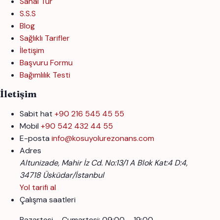
Sanal Tur
S.S.S
Blog
Sağlıklı Tarifler
İletişim
Başvuru Formu
Bağımlılık Testi
İletişim
Sabit hat
+90 216 545 45 55
Mobil
+90 542 432 44 55
E-posta
info@kosuyolurezonans.com
Adres
Altunizade, Mahir İz Cd. No:13/1 A Blok Kat:4 D:4,
34718 Üsküdar/İstanbul
Yol tarifi al
Çalışma saatleri
Pazartesi – Cumartesi: 09:00 – 19:00