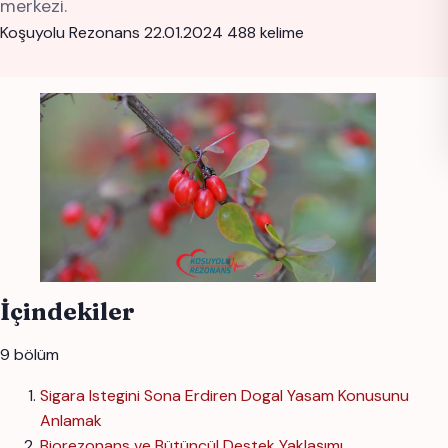
merkezi.
Koşuyolu Rezonans
22.01.2024
488 kelime
İçindekiler
9 bölüm
Sigara Istegini Sona Erdiren Dogal Yasam Konusunu
Anlamak
Biorezonans ve Bütüncül Destek Yaklaşımı