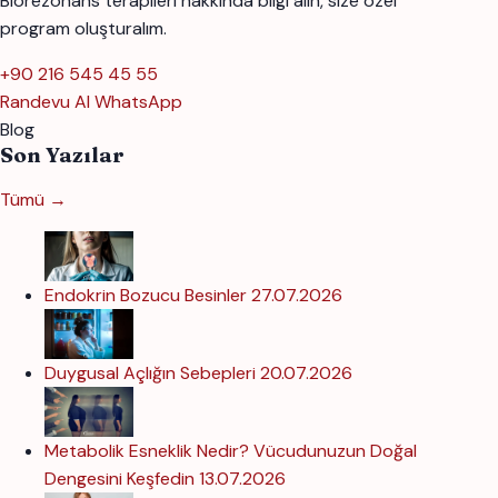
Biorezonans terapileri hakkında bilgi alın, size özel
program oluşturalım.
+90 216 545 45 55
Randevu Al
WhatsApp
Blog
Son Yazılar
Tümü →
Endokrin Bozucu Besinler
27.07.2026
Duygusal Açlığın Sebepleri
20.07.2026
Metabolik Esneklik Nedir? Vücudunuzun Doğal
Dengesini Keşfedin
13.07.2026