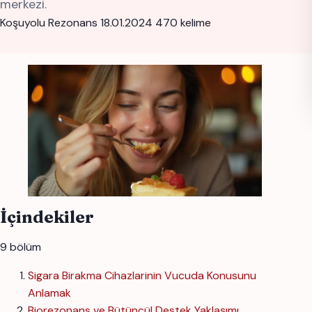
merkezi.
Koşuyolu Rezonans
18.01.2024
470 kelime
İçindekiler
9 bölüm
Sigara Birakma Cihazlarinin Vucuda Konusunu
Anlamak
Biorezonans ve Bütüncül Destek Yaklaşımı