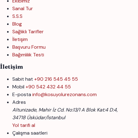
Ekibimiz
Sanal Tur
S.S.S
Blog
Sağlıklı Tarifler
İletişim
Başvuru Formu
Bağımlılık Testi
İletişim
Sabit hat
+90 216 545 45 55
Mobil
+90 542 432 44 55
E-posta
info@kosuyolurezonans.com
Adres
Altunizade, Mahir İz Cd. No:13/1 A Blok Kat:4 D:4,
34718 Üsküdar/İstanbul
Yol tarifi al
Çalışma saatleri