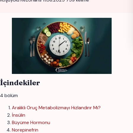
İçindekiler
4 bölüm
Aralıklı Oruç Metabolizmayı Hızlandırır Mı?
İnsülin
Büyüme Hormonu
Norepinefrin