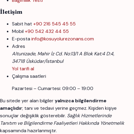
Bağımlılık Testi
İletişim
Sabit hat
+90 216 545 45 55
Mobil
+90 542 432 44 55
E-posta
info@kosuyolurezonans.com
Adres
Altunizade, Mahir İz Cd. No:13/1 A Blok Kat:4 D:4,
34718 Üsküdar/İstanbul
Yol tarifi al
Çalışma saatleri
Pazartesi – Cumartesi: 09:00 – 19:00
Bu sitede yer alan bilgiler
yalnızca bilgilendirme
amaçlıdır
; tanı ve tedavi yerine geçmez. Kişiden kişiye
sonuçlar değişiklik gösterebilir.
Sağlık Hizmetlerinde
Tanıtım ve Bilgilendirme Faaliyetleri Hakkında Yönetmelik
kapsamında hazırlanmıştır.