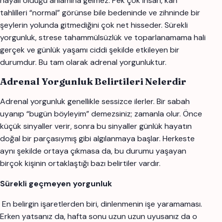
hayali olduğu anlamına gelmez. Pek çok insan, kan
tahlilleri “normal” görünse bile bedeninde ve zihninde bir
şeylerin yolunda gitmediğini çok net hisseder. Sürekli
yorgunluk, strese tahammülsüzlük ve toparlanamama hali
gerçek ve günlük yaşamı ciddi şekilde etkileyen bir
durumdur. Bu tam olarak adrenal yorgunluktur.
Adrenal Yorgunluk Belirtileri Nelerdir
Adrenal yorgunluk genellikle sessizce ilerler. Bir sabah
uyanıp “bugün böyleyim” demezsiniz; zamanla olur. Önce
küçük sinyaller verir, sonra bu sinyaller günlük hayatın
doğal bir parçasıymış gibi algılanmaya başlar. Herkeste
aynı şekilde ortaya çıkmasa da, bu durumu yaşayan
birçok kişinin ortaklaştığı bazı belirtiler vardır.
Sürekli geçmeyen yorgunluk
En belirgin işaretlerden biri, dinlenmenin işe yaramaması.
Erken yatsanız da, hafta sonu uzun uzun uyusanız da o