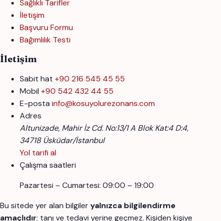
Sağlıklı Tarifler
İletişim
Başvuru Formu
Bağımlılık Testi
İletişim
Sabit hat
+90 216 545 45 55
Mobil
+90 542 432 44 55
E-posta
info@kosuyolurezonans.com
Adres
Altunizade, Mahir İz Cd. No:13/1 A Blok Kat:4 D:4,
34718 Üsküdar/İstanbul
Yol tarifi al
Çalışma saatleri
Pazartesi – Cumartesi: 09:00 – 19:00
Bu sitede yer alan bilgiler
yalnızca bilgilendirme
amaçlıdır
; tanı ve tedavi yerine geçmez. Kişiden kişiye