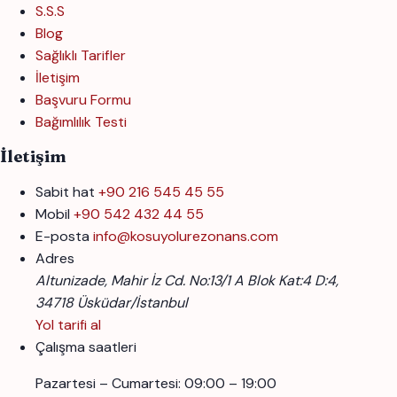
S.S.S
Blog
Sağlıklı Tarifler
İletişim
Başvuru Formu
Bağımlılık Testi
İletişim
Sabit hat
+90 216 545 45 55
Mobil
+90 542 432 44 55
E-posta
info@kosuyolurezonans.com
Adres
Altunizade, Mahir İz Cd. No:13/1 A Blok Kat:4 D:4,
34718 Üsküdar/İstanbul
Yol tarifi al
Çalışma saatleri
Pazartesi – Cumartesi: 09:00 – 19:00