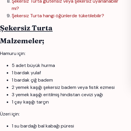
Şekersiz Turta glutensiz veya şekersiz uyarlanabilir
mi?
Şekersiz Turta hangi öğünlerde tüketilebilir?
Şekersiz Turta
Malzemeler;
Hamuru için:
5 adet büyük hurma
1 bardak yulaf
1 bardak çiğ badem
2 yemek kaşığı şekersiz badem veya fıstık ezmesi
3 yemek kaşığı eritilmiş hindistan cevizi yağı
1 çay kaşığı tarçın
Üzeri için:
1 su bardağı bal kabağı püresi