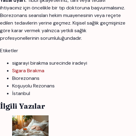
Yasal uyarı:
Tıbbi şikayetleriniz, tanı veya tedavi
ihtiyacınız için öncelikle bir tıp doktoruna başvurmalısınız.
Biorezonans seansları hekim muayenesinin veya reçete
edilen tedavilerin yerine geçmez. Kişisel sağlık geçmişinize
göre karar vermek yalnızca yetkili sağlık
profesyonellerinin sorumluluğundadır.
Etiketler
sigarayi birakma surecinde iradeyi
Sigara Bırakma
Biorezonans
Koşuyolu Rezonans
İstanbul
İlgili Yazılar