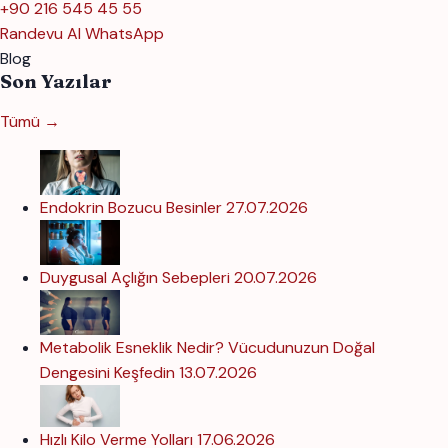
+90 216 545 45 55
Randevu Al
WhatsApp
Blog
Son Yazılar
Tümü →
Endokrin Bozucu Besinler
27.07.2026
Duygusal Açlığın Sebepleri
20.07.2026
Metabolik Esneklik Nedir? Vücudunuzun Doğal
Dengesini Keşfedin
13.07.2026
Hızlı Kilo Verme Yolları
17.06.2026