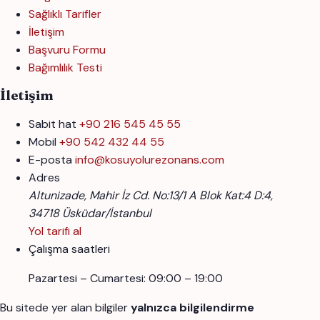
Sağlıklı Tarifler
İletişim
Başvuru Formu
Bağımlılık Testi
İletişim
Sabit hat
+90 216 545 45 55
Mobil
+90 542 432 44 55
E-posta
info@kosuyolurezonans.com
Adres
Altunizade, Mahir İz Cd. No:13/1 A Blok Kat:4 D:4,
34718 Üsküdar/İstanbul
Yol tarifi al
Çalışma saatleri
Pazartesi – Cumartesi: 09:00 – 19:00
Bu sitede yer alan bilgiler
yalnızca bilgilendirme