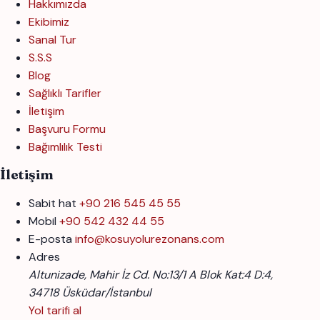
Hakkımızda
Ekibimiz
Sanal Tur
S.S.S
Blog
Sağlıklı Tarifler
İletişim
Başvuru Formu
Bağımlılık Testi
İletişim
Sabit hat
+90 216 545 45 55
Mobil
+90 542 432 44 55
E-posta
info@kosuyolurezonans.com
Adres
Altunizade, Mahir İz Cd. No:13/1 A Blok Kat:4 D:4,
34718 Üsküdar/İstanbul
Yol tarifi al